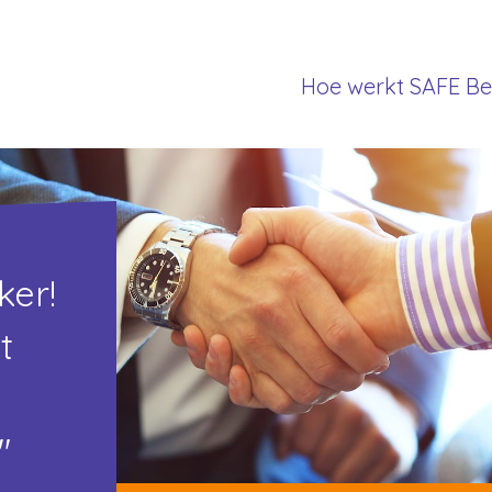
Hoe werkt SAFE Be
ker!
t
"